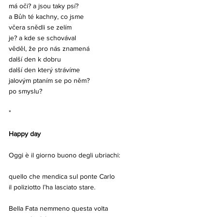
má oči? a jsou taky psí?
a Bůh té kachny, co jsme
včera snědli se zelím
je? a kde se schovával
věděl, že pro nás znamená
další den k dobru
další den který strávíme
jalovým ptaním se po něm?
po smyslu?
*
Happy day
Oggi è il giorno buono degli ubriachi:
quello che mendica sul ponte Carlo
il poliziotto l’ha lasciato stare.
Bella Fata nemmeno questa volta