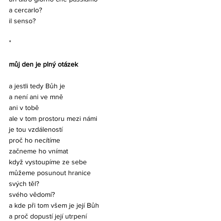
a cercarlo?
il senso?
*
můj den je plný otázek
a jestli tedy Bůh je
a není ani ve mně
ani v tobě
ale v tom prostoru mezi námi
je tou vzdáleností
proč ho necítíme
začneme ho vnímat
když vystoupíme ze sebe
můžeme posunout hranice
svých těl?
svého vědomí?
a kde při tom všem je její Bůh
a proč dopustí její utrpení