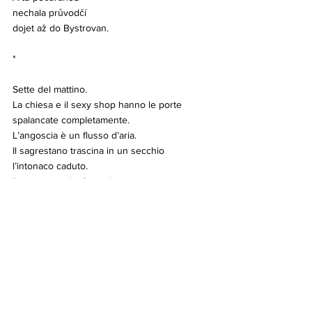
nechala průvodčí
dojet až do Bystrovan.
*
Sette del mattino.
La chiesa e il sexy shop hanno le porte
spalancate completamente.
L’angoscia è un flusso d’aria.
Il sagrestano trascina in un secchio
l’intonaco caduto.
Il commesso ha finito di spazzare
chiude la porta.
Tu sei vivo nelle mie parole. Vivi a causa loro.
*
O sedmé ráno
jsou dveře kostela i sex shopu
dokořán rozzívané.