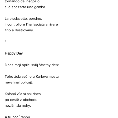
tornando dal negozio
si è spezzata una gamba.
La pisciasotto, persino,
il controllore l’ha lasciata arrivare
fino a Bystrovany.
*
Happy Day
Dnes mají opilci svůj šťastný den:
Toho žebravého u Karlova mostu
nevyhnal policajt.
Krásná víla si ani dnes
po cestě z obchodu
nezlámala nohy.
A tu počůranou