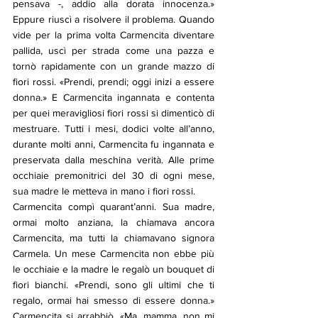
pensava -, addio alla dorata innocenza.» 
Eppure riuscì a risolvere il problema. Quando 
vide per la prima volta Carmencita diventare 
pallida, uscì per strada come una pazza e 
tornò rapidamente con un grande mazzo di 
fiori rossi. «Prendi, prendi; oggi inizi a essere 
donna.» E Carmencita ingannata e contenta 
per quei meravigliosi fiori rossi si dimenticò di 
mestruare. Tutti i mesi, dodici volte all’anno, 
durante molti anni, Carmencita fu ingannata e 
preservata dalla meschina verità. Alle prime 
occhiaie premonitrici del 30 di ogni mese, 
sua madre le metteva in mano i fiori rossi.
Carmencita compì quarant’anni. Sua madre, 
ormai molto anziana, la chiamava ancora 
Carmencita, ma tutti la chiamavano signora 
Carmela. Un mese Carmencita non ebbe più 
le occhiaie e la madre le regalò un bouquet di 
fiori bianchi. «Prendi, sono gli ultimi che ti 
regalo, ormai hai smesso di essere donna.» 
Carmencita si arrabbiò. «Ma, mamma, non mi 