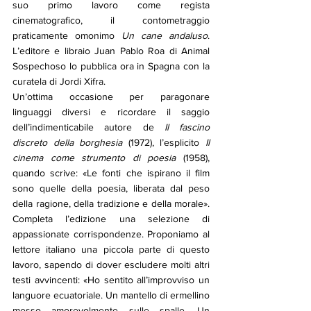
suo primo lavoro come regista 
cinematografico, il contometraggio 
praticamente omonimo 
Un cane andaluso
. 
L’editore e libraio Juan Pablo Roa di Animal 
Sospechoso lo pubblica ora in Spagna con la 
curatela di Jordi Xifra. 
Un’ottima occasione per paragonare 
linguaggi diversi e ricordare il saggio 
dell’indimenticabile autore de 
Il fascino 
discreto della borghesia
 (1972), l’esplicito 
Il 
cinema come strumento di poesia
 (1958), 
quando scrive: «Le fonti che ispirano il film 
sono quelle della poesia, liberata dal peso 
della ragione, della tradizione e della morale». 
Completa l’edizione una selezione di 
appassionate corrispondenze. Proponiamo al 
lettore italiano una piccola parte di questo 
lavoro, sapendo di dover escludere molti altri 
testi avvincenti: «Ho sentito all’improvviso un 
languore ecuatoriale. Un mantello di ermellino 
messo amorevolmente sulle spalle. Un 