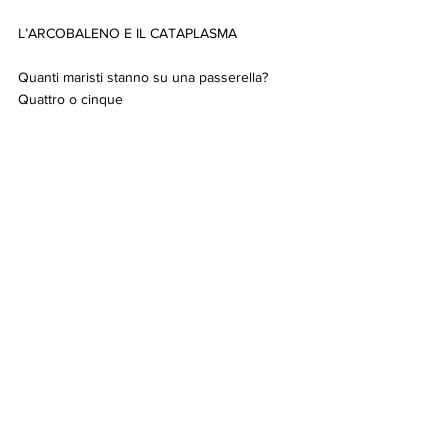
L’ARCOBALENO E IL CATAPLASMA
Quanti maristi stanno su una passerella?
Quattro o cinque
Quanti ottavi ha un tenore?
1.230.424
Queste sono domande facili
Un tasto è un pidocchio?
Prenderò il raffreddore tra le cosce 
dell’amante?
Il Papa scomunicherà le donne incinta?
Un agente di polizia sa cantare?
Gli ippopotami sono felici?
I pederasti sono marinai?
Anche queste domande sono facili?
Tra qualche istante arriveranno nella via
due salive per mano