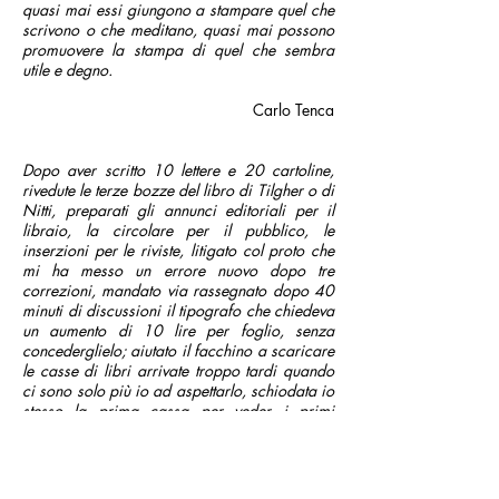
quasi mai essi giungono a stampare quel che
scrivono o che meditano, quasi mai possono
promuovere la stampa di quel che sembra
utile e degno.
Carlo Tenca
Dopo aver scritto 10 lettere e 20 cartoline,
rivedute le terze bozze del libro di Tilgher o di
Nitti, preparati gli annunci editoriali per il
libraio, la circolare per il pubblico, le
inserzioni per le riviste, litigato col proto che
mi ha messo un errore nuovo dopo tre
correzioni, mandato via rassegnato dopo 40
minuti di discussioni il tipografo che chiedeva
un aumento di 10 lire per foglio, senza
concederglielo; aiutato il facchino a scaricare
le casse di libri arrivate troppo tardi quando
ci sono solo più io ad aspettarlo, schiodata io
stesso la prima cassa per veder i primi
esemplari e soffrire io solo del foglio che è
sbiancato in una copia, e consolarmi che tutto
il resto vada bene.