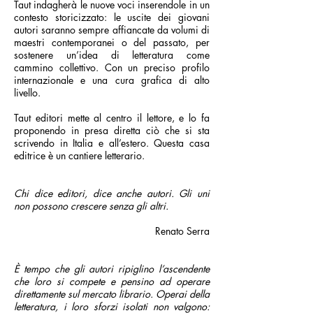
Taut indagherà le nuove voci inserendole in un
contesto storicizzato: le uscite dei giovani
autori saranno sempre affiancate da volumi di
maestri contemporanei o del passato, per
sostenere un’idea di letteratura come
cammino collettivo. Con un preciso profilo
internazionale e una cura grafica di alto
livello.
Taut editori mette al centro il lettore, e lo fa
proponendo in presa diretta ciò che si sta
scrivendo in Italia e all’estero. Questa casa
editrice è un cantiere letterario.
Chi dice editori, dice anche autori. Gli uni
non possono crescere senza gli altri.
Renato Serra
È tempo che gli autori ripiglino l’ascendente
che loro si compete e pensino ad operare
direttamente sul mercato librario. Operai della
letteratura, i loro sforzi isolati non valgono: