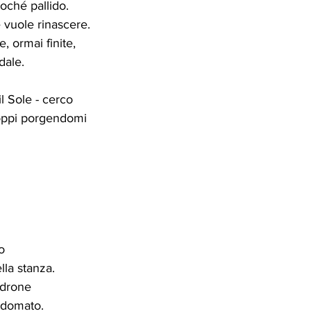
oché pallido. 
 vuole rinascere. 
, ormai finite, 
dale.
l Sole - cerco 
toppi porgendomi
o
lla stanza. 
adrone 
 domato.