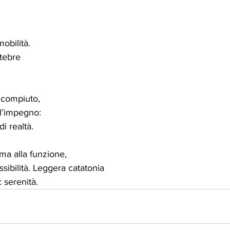
obilità. 
rtebre 
compiuto, 
 l’impegno:
i realtà. 
ama alla funzione,
sibilità. Leggera catatonia
 serenità.