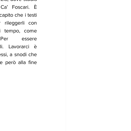
 Ca’ Foscari. È 
pito che i testi 
 rileggerli con 
di tempo, come 
Per essere 
li. Lavorarci è 
ssi, a snodi che 
e però alla fine 