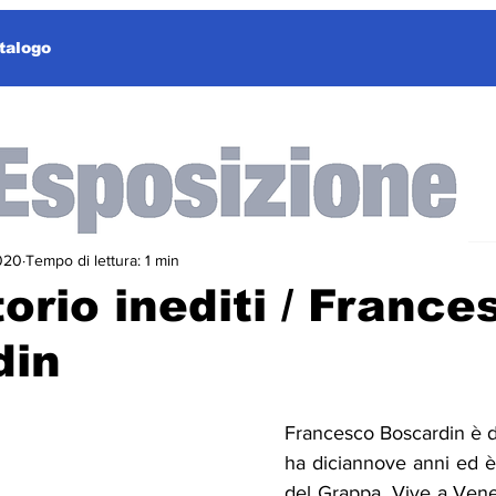
talogo
020
Tempo di lettura: 1 min
orio inediti / France
din
Francesco Boscardin è d
ha diciannove anni ed è
del Grappa. Vive a Venez