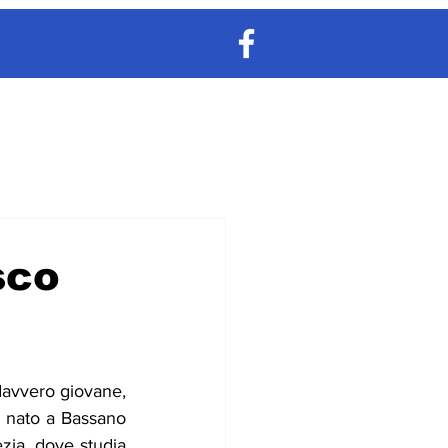
sco
avvero giovane, 
 nato a Bassano 
ia, dove studia 