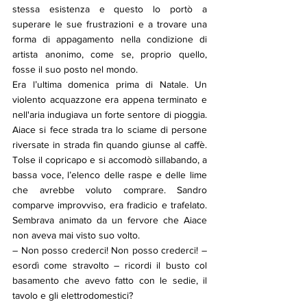
stessa esistenza e questo lo portò a 
superare le sue frustrazioni e a trovare una 
forma di appagamento nella condizione di 
artista anonimo, come se, proprio quello, 
fosse il suo posto nel mondo.
Era l’ultima domenica prima di Natale. Un 
violento acquazzone era appena terminato e 
nell'aria indugiava un forte sentore di pioggia. 
Aiace si fece strada tra lo sciame di persone 
riversate in strada fin quando giunse al caffè. 
Tolse il copricapo e si accomodò sillabando, a 
bassa voce, l’elenco delle raspe e delle lime 
che avrebbe voluto comprare. Sandro 
comparve improvviso, era fradicio e trafelato. 
Sembrava animato da un fervore che Aiace 
non aveva mai visto suo volto.
– Non posso crederci! Non posso crederci! – 
esordì come stravolto – ricordi il busto col 
basamento che avevo fatto con le sedie, il 
tavolo e gli elettrodomestici?