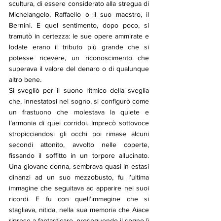
scultura, di essere considerato alla stregua di 
Michelangelo, Raffaello o il suo maestro, il 
Bernini. E quel sentimento, dopo poco, si 
tramutò in certezza: le sue opere ammirate e 
lodate erano il tributo più grande che si 
potesse ricevere, un riconoscimento che 
superava il valore del denaro o di qualunque 
altro bene.
Si svegliò per il suono ritmico della sveglia 
che, innestatosi nel sogno, si configurò come 
un frastuono che molestava la quiete e 
l’armonia di quei corridoi. Imprecò sottovoce 
stropicciandosi gli occhi poi rimase alcuni 
secondi attonito, avvolto nelle coperte, 
fissando il soffitto in un torpore allucinato. 
Una giovane donna, sembrava quasi in estasi 
dinanzi ad un suo mezzobusto, fu l’ultima 
immagine che seguitava ad apparire nei suoi 
ricordi. E fu con quell’immagine che si 
stagliava, nitida, nella sua memoria che Aiace 
riprese a fantasticare, proseguendo il sogno lì 