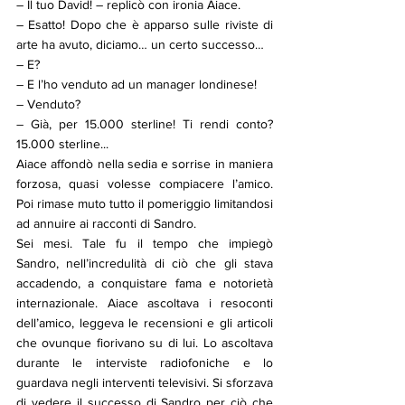
– Il tuo David! – replicò con ironia Aiace.
– Esatto! Dopo che è apparso sulle riviste di 
arte ha avuto, diciamo… un certo successo…
– E?
– E l’ho venduto ad un manager londinese!
– Venduto?
– Già, per 15.000 sterline! Ti rendi conto? 
15.000 sterline...
Aiace affondò nella sedia e sorrise in maniera 
forzosa, quasi volesse compiacere l’amico. 
Poi rimase muto tutto il pomeriggio limitandosi 
ad annuire ai racconti di Sandro.
Sei mesi. Tale fu il tempo che impiegò 
Sandro, nell’incredulità di ciò che gli stava 
accadendo, a conquistare fama e notorietà 
internazionale. Aiace ascoltava i resoconti 
dell’amico, leggeva le recensioni e gli articoli 
che ovunque fiorivano su di lui. Lo ascoltava 
durante le interviste radiofoniche e lo 
guardava negli interventi televisivi. Si sforzava 
di vedere il successo di Sandro per ciò che 