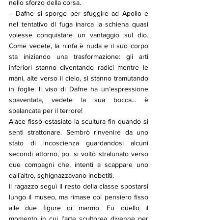
nello sforzo della corsa.
– Dafne si sporge per sfuggire ad Apollo e 
nel tentativo di fuga inarca la schiena quasi 
volesse conquistare un vantaggio sul dio. 
Come vedete, la ninfa è nuda e il suo corpo 
sta iniziando una trasformazione: gli arti 
inferiori stanno diventando radici mentre le 
mani, alte verso il cielo, si stanno tramutando 
in foglie. Il viso di Dafne ha un’espressione 
spaventata, vedete la sua bocca... è 
spalancata per il terrore!
Aiace fissò estasiato la scultura fin quando si 
sentì strattonare. Sembrò rinvenire da uno 
stato di incoscienza guardandosi alcuni 
secondi attorno, poi si voltò stralunato verso 
due compagni che, intenti a scappare uno 
dall’altro, sghignazzavano inebetiti.
Il ragazzo seguì il resto della classe spostarsi 
lungo il museo, ma rimase col pensiero fisso 
alle due figure di marmo. Fu quello il 
momento in cui l’arte scultorea divenne per 