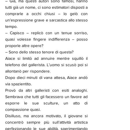
– Già, ma questi autori sono famosi, hanno 
tutti già un nome, ci sono estimatori disposti a 
comprarle a occhi chiusi – lo gelò con 
un’espressione grave e sarcastica allo stesso 
tempo.
– Capisco – replicò con un tenue sorriso, 
quasi volesse fingere indifferenza – posso 
proporle altre opere?
– Sono dello stesso tenore di questa?
Aiace si limitò ad annuire mentre squillò il 
telefono del gallerista. L’uomo si scusò poi si 
allontanò per rispondere.
Dopo dieci minuti di vana attesa, Aiace andò 
via spazientito.
Provò da altri galleristi con esiti analoghi. 
Sembrava che tutti gli facessero un favore ad 
esporre le sue sculture, un atto di 
compassione quasi.
Disilluso, ma ancora motivato, il giovane si 
concentrò sempre più sull’attività artistica 
perfezionando le sue abilità, sperimentando 