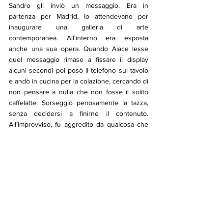
Sandro gli inviò un messaggio. Era in 
partenza per Madrid, lo attendevano per 
inaugurare una galleria di arte 
contemporanea. All’interno era esposta 
anche una sua opera. Quando Aiace lesse 
quel messaggio rimase a fissare il display 
alcuni secondi poi posò il telefono sul tavolo 
e andò in cucina per la colazione, cercando di 
non pensare a nulla che non fosse il solito 
caffelatte. Sorseggiò penosamente la tazza, 
senza decidersi a finirne il contenuto. 
All’improvviso, fu aggredito da qualcosa che 
non aveva mai provato, come se le viscere 
nel suo corpo si stessero rivoltando. Dopo 
poco, le mani tremarono e le gambe 
vacillarono. La bocca si seccò e il respiro 
divenne corto e affannoso. Gli occhi si fecero 
lucidi, lo stomaco si strinse come se lo 
avessero colpito con un pugno. Un impulso 
indomabile prese possesso del suo corpo. Si 