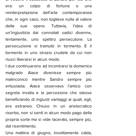
era: un colpo di fortuna o una 
reinterpretazione dell’arte contemporanea 
che, in ogni caso, non toglieva nulla al valore 
delle sue opere. Tuttavia, l’idea di 
un’ingiustizia dai connotati sadici divenne, 
lentamente, uno spettro persecutore. La 
persecuzione si tramutò in tormento. E il 
tormento in uno strazio crudele da cui non 
riuscì liberarsi in alcun modo.
I due continuarono ad incontrarsi la domenica 
malgrado Aiace divenisse sempre più 
malinconico mentre Sandro sempre più 
entusiasta. Aiace osservava l’amico con 
segreta invidia e la percezione che stesse 
beneficiando di ingiusti vantaggi ai quali, egli, 
era estraneo. Chiuso in un aristocratico 
riserbo, non si sentì in alcun modo pago della 
propria sorte ma si vide lacerato, sempre più, 
dal risentimento.
Una mattina di giugno, insolitamente calda, 