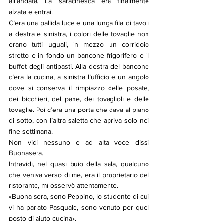
all’andata. La saracinesca era finalmente 
alzata e entrai. 
C’era una pallida luce e una lunga fila di tavoli 
a destra e sinistra, i colori delle tovaglie non 
erano tutti uguali, in mezzo un corridoio 
stretto e in fondo un bancone frigorifero e il 
buffet degli antipasti. Alla destra del bancone 
c’era la cucina, a sinistra l’ufficio e un angolo 
dove si conserva il rimpiazzo delle posate, 
dei bicchieri, del pane, dei tovaglioli e delle 
tovaglie. Poi c’era una porta che dava al piano 
di sotto, con l’altra saletta che apriva solo nei 
fine settimana. 
Non vidi nessuno e ad alta voce dissi 
Buonasera. 
Intravidi, nel quasi buio della sala, qualcuno 
che veniva verso di me, era il proprietario del 
ristorante, mi osservò attentamente. 
«Buona sera, sono Peppino, lo studente di cui 
vi ha parlato Pasquale, sono venuto per quel 
posto di aiuto cucina». 