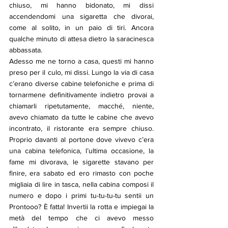
chiuso, mi hanno bidonato, mi dissi 
accendendomi una sigaretta che divorai, 
come al solito, in un paio di tiri. Ancora 
qualche minuto di attesa dietro la saracinesca 
abbassata. 
Adesso me ne torno a casa, questi mi hanno 
preso per il culo, mi dissi. Lungo la via di casa 
c’erano diverse cabine telefoniche e prima di 
tornarmene definitivamente indietro provai a 
chiamarli ripetutamente, macché, niente, 
avevo chiamato da tutte le cabine che avevo 
incontrato, il ristorante era sempre chiuso. 
Proprio davanti al portone dove vivevo c’era 
una cabina telefonica, l’ultima occasione, la 
fame mi divorava, le sigarette stavano per 
finire, era sabato ed ero rimasto con poche 
migliaia di lire in tasca, nella cabina composi il 
numero e dopo i primi tu-tu-tu-tu sentii un 
Prontooo? È fatta! Invertii la rotta e impiegai la 
metà del tempo che ci avevo messo 