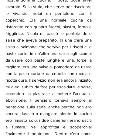
lavorato. Sulla stufa, che serve per riscaldare 
le vivande, notai un pentolone con il 
coperchio. Era una normale cucina da 
ristorante con quattro fuochi, piastra, forno e 
friggitrice. Nicola mi passò le pentole delle 
salse che aveva preparato. In una c’era una 
salsa al salmone che serviva per i risotti e le 
paste corte, in un’altra una salsa agli scampi 
da usare con paste lunghe e una, forse la 
migliore, era una salsa al pomodoro da usare 
con la pasta corta e da condita con rucola e 
ricotta dura. Il servizio non era ancora iniziato, 
mi diedi subito da fare per riscaldare le salse, 
accendere la piastra e a mettere l’acqua in 
ebollizione. Il pensiero tornava sempre al 
pentolone sulla stufa, anche perché non ero 
ancora riuscito a mangiare niente. In cucina 
ero rimasto solo, i due camerieri erano usciti 
a fumare. Ne approfittai e scoperchiai 
finalmente il pentolone. Dentro c’era come 