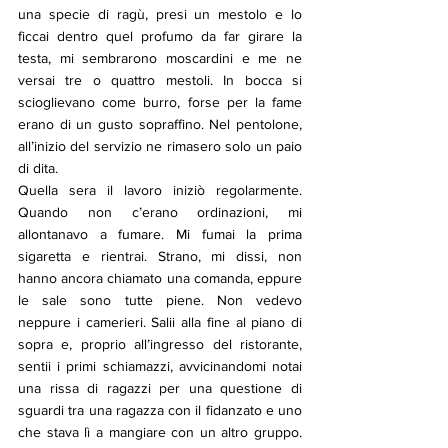
una specie di ragù, presi un mestolo e lo 
ficcai dentro quel profumo da far girare la 
testa, mi sembrarono moscardini e me ne 
versai tre o quattro mestoli. In bocca si 
scioglievano come burro, forse per la fame 
erano di un gusto sopraffino. Nel pentolone, 
all’inizio del servizio ne rimasero solo un paio 
di dita. 
Quella sera il lavoro iniziò regolarmente. 
Quando non c’erano ordinazioni, mi 
allontanavo a fumare. Mi fumai la prima 
sigaretta e rientrai. Strano, mi dissi, non 
hanno ancora chiamato una comanda, eppure 
le sale sono tutte piene. Non vedevo 
neppure i camerieri. Salii alla fine al piano di 
sopra e, proprio all’ingresso del ristorante, 
sentii i primi schiamazzi, avvicinandomi notai 
una rissa di ragazzi per una questione di 
sguardi tra una ragazza con il fidanzato e uno 
che stava lì a mangiare con un altro gruppo. 