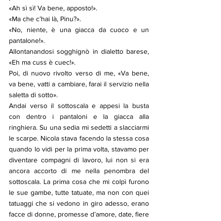
«Ah sì sì! Va bene, apposto!». 
«Ma che c’hai là, Pinu?». 
«No, niente, è una giacca da cuoco e un 
pantalone!».
Allontanandosi sogghignò in dialetto barese, 
«Eh ma cuss è cuec!».
Poi, di nuovo rivolto verso di me, «Va bene, 
va bene, vatti a cambiare, farai il servizio nella 
saletta di sotto».
Andai verso il sottoscala e appesi la busta 
con dentro i pantaloni e la giacca alla 
ringhiera. Su una sedia mi sedetti a slacciarmi 
le scarpe. Nicola stava facendo la stessa cosa 
quando lo vidi per la prima volta, stavamo per 
diventare compagni di lavoro, lui non si era 
ancora accorto di me nella penombra del 
sottoscala. La prima cosa che mi colpì furono 
le sue gambe, tutte tatuate, ma non con quei 
tatuaggi che si vedono in giro adesso, erano 
facce di donne, promesse d’amore, date, fiere 