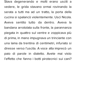
Stava degenerando e molti erano usciti a 
vedere, le grida stavano ormai rovinando la 
serata a tutti ma ad un tratto, la porta della 
cucina si spalancò violentemente. Uscì Nicola. 
Aveva sentito tutto da dentro. Aveva la 
bandana arrotolata sulla fronte, la parannanza 
piegata in quattro sul ventre e zoppicava più 
di prima, in mano impugnava un trinciante con 
una lama da trentina di centimetri, infuriato si 
diresse verso l’uscita. A voce alta imprecò un 
paio di parole in dialetto. Avete mai visto 
l’effetto che fanno i botti pirotecnici sui cani? 
Bene, quelle parole pronunciate con 
determinatezza ebbero sul gruppo di balordi 
un effetto distruttivo, i loro volti in un solo 
secondo cambiarono cera, la sbruffoneria 
svanì nel nulla e abbassarono la voce, 
qualcuno si asciugò il sangue, un altro si 
raddrizzò gli occhiali. Uno di loro, poi, con le 
gambe che gli tremavano ancora, entrò nel 
ristorante e si diresse verso la cassa a 