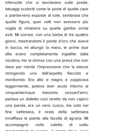
inferocite che si lanciavano sulle prede, 
tatuaggi scoloriti come le porte di quelle case 
a pianterreno esposte al sole, sembrava che 
quelle figure, quei volti non avessero più 
voglia di rimanere su quelle gambe ormai 
esili. Mi sorrise, con una barba di tre quattro 
giorni, mostrandomi il ponte d’oro che aveva 
in bocca, mi allungò la mano, le prime due 
dita erano completamente ingiallite dalla 
nicotina, me la strinse con una presa che non 
dava per niente l’impressione che la stesse 
stringendo uno dall’aspetto flaccido e 
moribondo. Era alto e magro e zoppicava 
leggermente, poteva aver avuto intorno ai 
cinquantacinque massimo sessant’anni, 
parlava un dialetto così stretto da non capirci 
una parola, era un vero cuoco, ma solo nei 
fine settimana, il resto della settimana 
innaffiava le piante alla facoltà di agraria. Mi 
accompagnò nella saletta di sotto 
mostrandomi la cucina, il posto dove avrei 