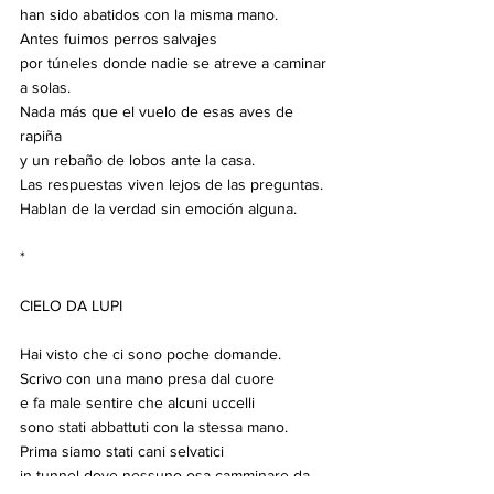
han sido abatidos con la misma mano.
Antes fuimos perros salvajes
por túneles donde nadie se atreve a caminar 
a solas.
Nada más que el vuelo de esas aves de 
rapiña
y un rebaño de lobos ante la casa.
Las respuestas viven lejos de las preguntas.
Hablan de la verdad sin emoción alguna.
*
CIELO DA LUPI
Hai visto che ci sono poche domande.
Scrivo con una mano presa dal cuore
e fa male sentire che alcuni uccelli
sono stati abbattuti con la stessa mano.
Prima siamo stati cani selvatici
in tunnel dove nessuno osa camminare da 