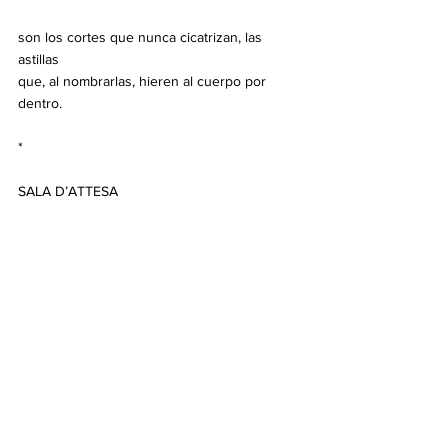
son los cortes que nunca cicatrizan, las 
astillas
que, al nombrarlas, hieren al cuerpo por 
dentro.
*
SALA D’ATTESA
Incendi, guerre, terremoti,
migrazioni, evacuazioni, separazioni;
non mancano scuse alla vita per dire
a chi si avvicina allo sportello: Scusi,
la felicità non può riceverla in questo 
momento.
*