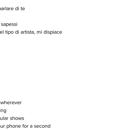
arlare di te
 sapessi
 tipo di artista, mi dispiace
u wherever
ing 
gular shows
ur phone for a second