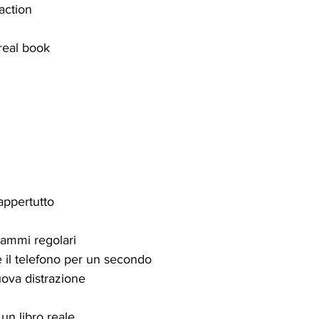
action
real book
appertutto
rammi regolari
re il telefono per un secondo
uova distrazione
un libro reale