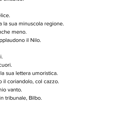
ice.
 la sua minuscola regione.
 anche meno.
pplaudono il Nilo.
i.
cuori.
 sua lettera umoristica.
il coriandolo, col cazzo.
mio vanto.
n tribunale, Bilbo.