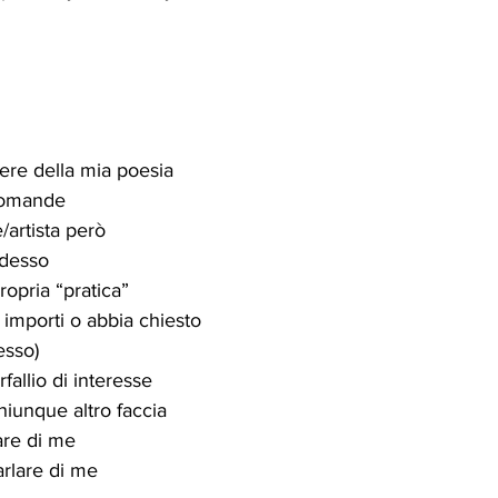
ere della mia poesia
domande
e/artista però
adesso
ropria “pratica”
importi o abbia chiesto
esso)
fallio di interesse
hiunque altro faccia
lare di me
rlare di me