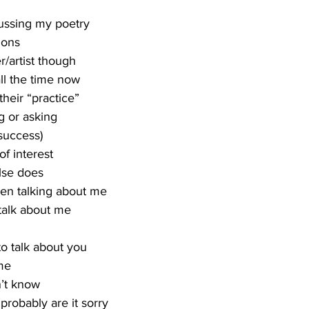
cussing my poetry
ions
er/artist though
l the time now
their “practice”
g or asking
 success)
of interest
lse does
een talking about me
 talk about me
o talk about you
 me
n’t know
 probably are it sorry