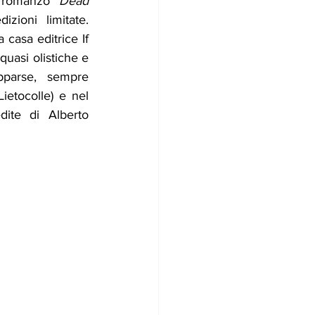
l romanzo 
Dead 
zioni limitate. 
casa editrice If 
quasi olistiche e 
pparse, sempre 
 a cura di Maurizio Cucchi (Lietocolle) e nel 
ite di Alberto 