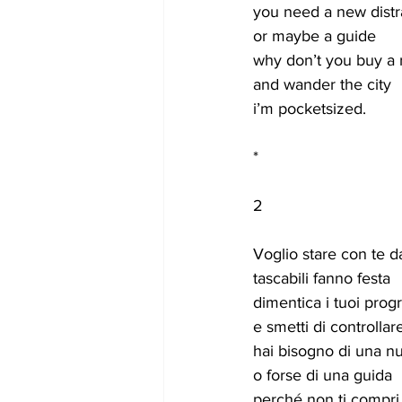
you need a new distr
or maybe a guide
why don’t you buy a 
and wander the city
i’m pocketsized.
*
2
Voglio stare con te d
tascabili fanno festa
dimentica i tuoi prog
e smetti di controlla
hai bisogno di una n
o forse di una guida
perché non ti compri 