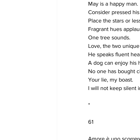
May is a happy man.
Consider pressed his 
Place the stars or les
Fragrant hues applaud
One tree sounds.
Love, the two unique
He speaks fluent hear
A dog can enjoy his 
No one has bought ci
Your lie, my boast.
I will not keep silent 
*
61
Amore è uno scorrere 