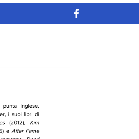
e
punta inglese, 
 i suoi libri di 
ies 
(2012), 
Kim 
5) e 
After Fame 