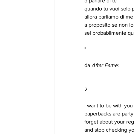
o parlare di te
quando tu vuoi solo p
allora parliamo di me
a proposito se non lo
sei probabilmente quel
*
da 
After Fame
:
2
I want to be with yo
paperbacks are party
forget about your re
and stop checking yo