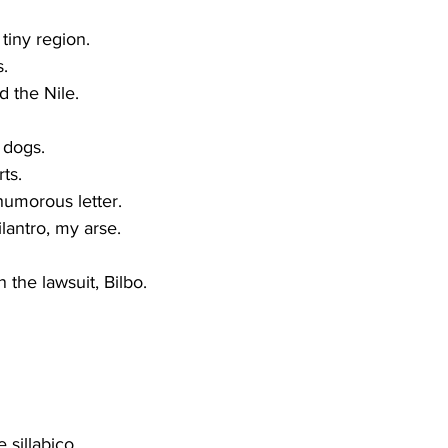
tiny region.
s.
 the Nile.
 dogs.
ts.
humorous letter.
lantro, my arse.
in the lawsuit, Bilbo.
sillabico.