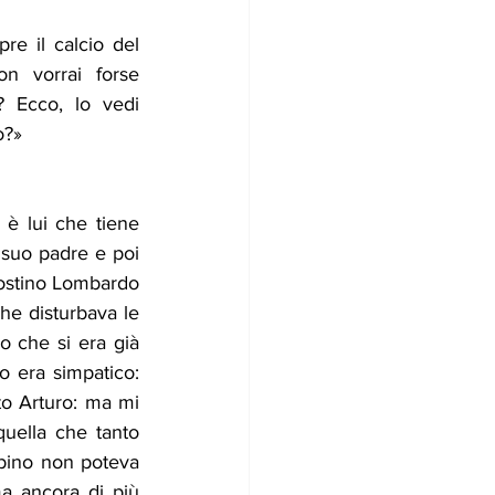
e il calcio del 
on vorrai forse 
 Ecco, lo vedi 
o?» 
è lui che tiene 
 suo padre e poi 
ostino Lombardo 
e disturbava le 
 che si era già 
 era simpatico: 
o Arturo: ma mi 
uella che tanto 
bino non poteva 
 ancora di più 