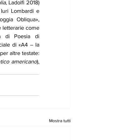
lia
, Ladolfi 2018) 
 Iuri Lombardi e 
oggia Obliqua», 
 letterarie come 
a di Poesia di 
ale di «A4 – la 
er altre testate: 
ntico americano
), 
Mostra tutti