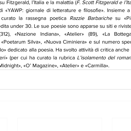
 Fitzgerald, l’Italia e la malattia (
F. Scott Fitzgerald e l’Ita
di «YAWP: giornale di letterature e filosofie». Insieme a
 curato la rassegna poetica 
Razzie Barbariche
 su «Pi
edita under 30. Le sue poesie sono apparse su siti e riviste
312), «Nazione Indiana», «Atelier» (89), «La Botteg
 «Poetarum Silva», «Nuova Ciminiera» e sul numero speci
lo» dedicato alla poesia. Ha svolto attività di critica anche p
erí» (per cui ha curato la rubrica 
L’isolamento del roma
Midnight», «O’ Magazine», «Atelier» e «Carmilla». 