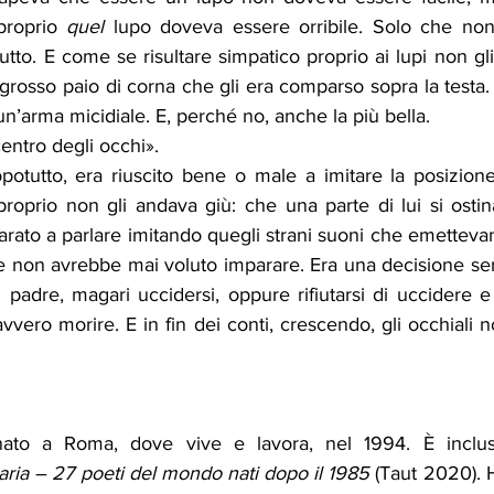
proprio 
quel
 lupo doveva essere orribile. Solo che non
tto. E come se risultare simpatico proprio ai lupi non gli 
grosso paio di corna che gli era comparso sopra la testa. Ag
’arma micidiale. E, perché no, anche la più bella.
centro degli occhi».
potutto, era riuscito bene o male a imitare la posizione
oprio non gli andava giù: che una parte di lui si ostinas
ato a parlare imitando quegli strani suoni che emettevano
he non avrebbe mai voluto imparare. Era una decisione sem
l padre, magari uccidersi, oppure rifiutarsi di uccidere e 
vvero morire. E in fin dei conti, crescendo, gli occhiali n
ato a Roma, dove vive e lavora, nel 1994. È incluso 
aria – 27 poeti del mondo nati dopo il 1985
 (Taut 2020). 