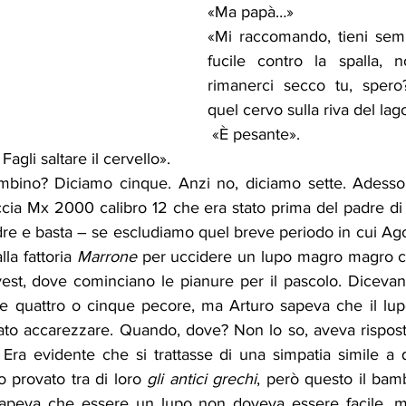
«Ma papà…» 
«Mi raccomando, tieni sempr
fucile contro la spalla, n
rimanerci secco tu, spero?
quel cervo sulla riva del lag
 «È pesante».
Fagli saltare il cervello». 
mbino? Diciamo cinque. Anzi no, diciamo sette. Adesso 
caccia Mx 2000 calibro 12 che era stato prima del padre di
dre e basta – se escludiamo quel breve periodo in cui Ag
lla fattoria 
Marrone
 per uccidere un lupo magro magro ch
est, dove cominciano le pianure per il pascolo. Dicevano
 quattro o cinque pecore, ma Arturo sapeva che il lupo
ciato accarezzare. Quando, dove? Non lo so, aveva rispost
Era evidente che si trattasse di una simpatia simile a q
provato tra di loro
 gli antici grechi
, però questo il bam
sapeva che essere un lupo non doveva essere facile, ma