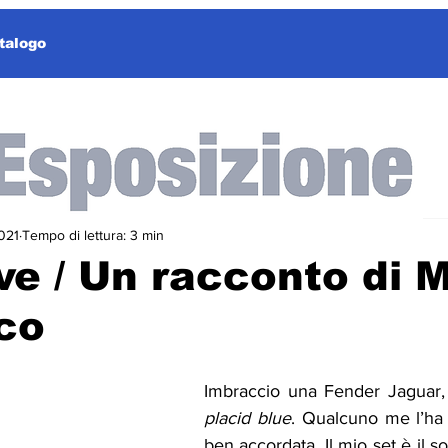
talogo
021
Tempo di lettura: 3 min
ve / Un racconto di 
co
Imbraccio una Fender Jaguar, 
placid blue
. Qualcuno me l’ha 
ben accordata. Il mio set è il sol