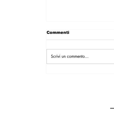
Commenti
Scrivi un commento...
Una guerra senza fronte
/ Un racconto inedito di
Gene Umorale