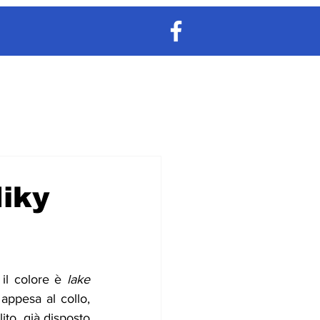
Miky
il colore è 
lake 
appesa al collo, 
ito, già disposto 