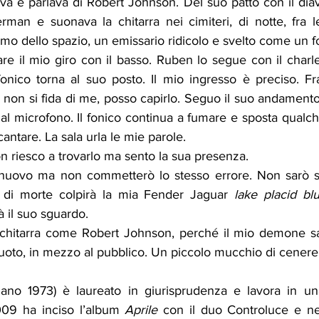
a e parlava di Robert Johnson. Del suo patto con il diavol
man e suonava la chitarra nei cimiteri, di notte, fra 
omo dello spazio, un emissario ridicolo e svelto come un fo
re il mio giro con il basso. Ruben lo segue con il charle
 fonico torna al suo posto. Il mio ingresso è preciso. Fr
non si fida di me, posso capirlo. Seguo il suo andamento,
al microfono. Il fonico continua a fumare e sposta qualc
 cantare. La sala urla le mie parole.
non riesco a trovarlo ma sento la sua presenza.
nuovo ma non commetterò lo stesso errore. Non sarò so
o di morte colpirà la mia Fender Jaguar 
lake placid blu
rà il suo sguardo.
chitarra come Robert Johnson, perché il mio demone sar
uoto, in mezzo al pubblico. Un piccolo mucchio di cenere 
lano 1973) è laureato in giurisprudenza e lavora in un
009 ha inciso l’album 
Aprile
 con il duo Controluce e n