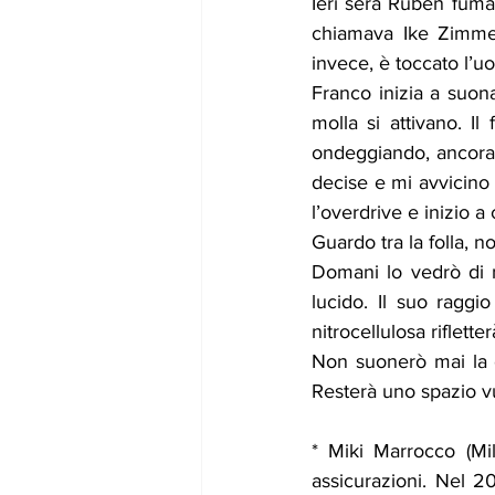
Ieri sera Ruben fumav
chiamava Ike Zimmer
invece, è toccato l’u
Franco inizia a suona
molla si attivano. Il
ondeggiando, ancora 
decise e mi avvicino 
l’overdrive e inizio a
Guardo tra la folla, 
Domani lo vedrò di 
lucido. Il suo raggi
nitrocellulosa
riflette
Non suonerò mai la 
Resterà uno spazio v
* Miki Marrocco (Mi
assicurazioni. Nel 2