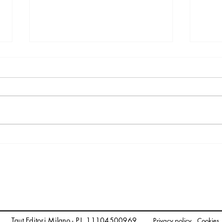
Laboratorio inediti /
Lo s
Giorgio Sironi
rac
Lac
Taut Editori Milano - P.I. 11104500969
Privacy policy
Cookies