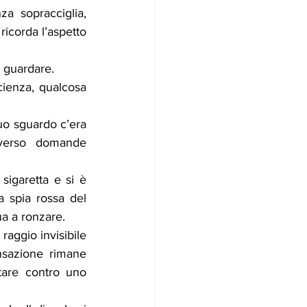
za sopracciglia, 
icorda l’aspetto 
i guardare.
cienza, qualcosa 
o sguardo c’era 
verso domande 
igaretta e si è 
 spia rossa del 
ua a ronzare.
aggio invisibile 
sazione rimane 
tare contro uno 