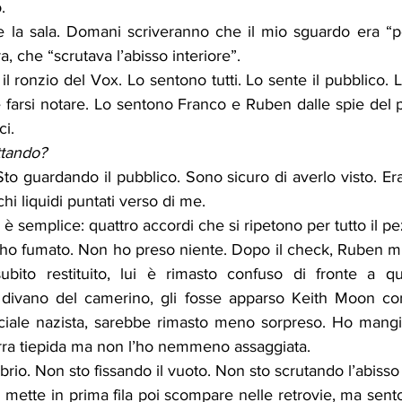
.
, che “scrutava l’abisso interiore”.
l ronzio del Vox. Lo sentono tutti. Lo sente il pubblico. Lo
farsi notare. Lo sentono Franco e Ruben dalle spie del pa
ci.
ttando?
to guardando il pubblico. Sono sicuro di averlo visto. Era 
hi liquidi puntati verso di me.
a è semplice: quattro accordi che si ripetono per tutto il p
o fumato. Non ho preso niente. Dopo il check, Ruben mi
bito restituito, lui è rimasto confuso di fronte a q
l divano del camerino, gli fosse apparso Keith Moon con
iciale nazista, sarebbe rimasto meno sorpreso. Ho mangiat
irra tiepida ma non l’ho nemmeno assaggiata.
rio. Non sto fissando il vuoto. Non sto scrutando l’abisso 
 mette in prima fila poi scompare nelle retrovie, ma sent