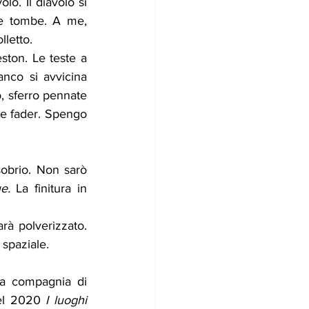
o. Il diavolo si 
le tombe. A me, 
lletto.
ston. Le teste a 
anco si avvicina 
 sferro pennate 
he fader. Spengo 
brio. Non sarò 
e. 
La finitura in 
à polverizzato. 
spaziale.
a compagnia di 
el 2020 
I luoghi 