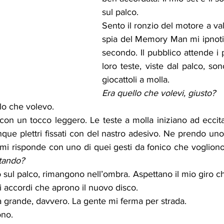
sul palco.
Sento il ronzio del motore a val
spia del Memory Man mi ipnoti
secondo. Il pubblico attende i p
loro teste, viste dal palco, son
giocattoli a molla.
Era quello che volevi, giusto?
llo che volevo.
on un tocco leggero. Le teste a molla iniziano ad eccitars
que plettri fissati con del nastro adesivo. Ne prendo uno.
mi risponde con uno di quei gesti da fonico che vogliono 
ttando?
ul palco, rimangono nell’ombra. Aspettano il mio giro che
i accordi che aprono il nuovo disco.
a grande, davvero. La gente mi ferma per strada.
ono.