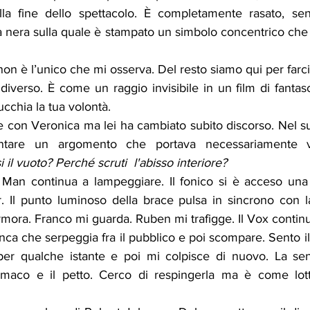
 alla fine dello spettacolo. È completamente rasato, sen
 nera sulla quale è stampato un simbolo concentrico che r
on è l’unico che mi osserva. Del resto siamo qui per farc
iverso. È come un raggio invisibile in un film di fantas
succhia la tua volontà.
e con Veronica ma lei ha cambiato subito discorso. Nel su
frontare un argomento che portava necessariamente 
i il vuoto? Perché scruti  l'abisso interiore?
an continua a lampeggiare. Il fonico si è acceso una s
r. Il punto luminoso della brace pulsa in sincrono con la
rmora. Franco mi guarda. Ruben mi trafigge. Il Vox contin
ca che serpeggia fra il pubblico e poi scompare. Sento il r
r qualche istante e poi mi colpisce di nuovo. La sen
stomaco e il petto. Cerco di respingerla ma è come lot