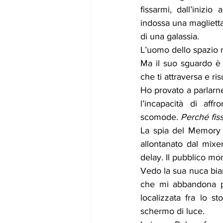
fissarmi, dall’inizio
indossa una maglietta
di una galassia.
L’uomo dello spazio n
Ma il suo sguardo è d
che ti attraversa e ri
Ho provato a parlarn
l’incapacità di af
scomode. 
Perché fiss
La spia del Memory M
allontanato dal mixe
delay. Il pubblico mo
Vedo la sua nuca bian
che mi abbandona pe
localizzata fra lo 
schermo di luce.